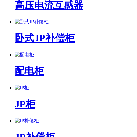
高压电流互感器
卧式JP补偿柜
配电柜
JP柜