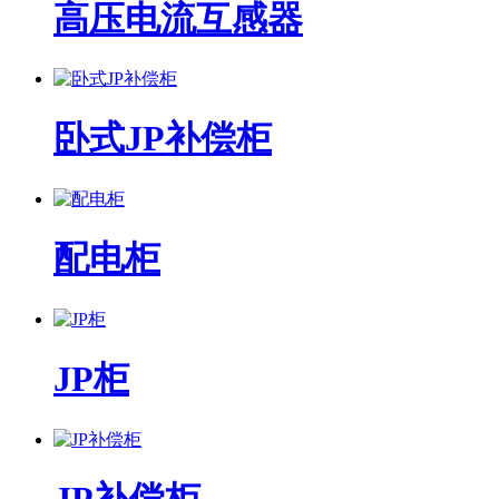
高压电流互感器
卧式JP补偿柜
配电柜
JP柜