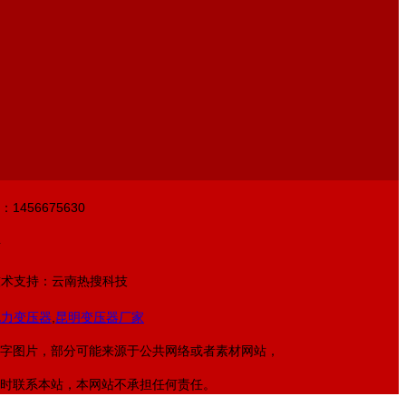
：1456675630
号
术支持：云南热搜科技
电力变压器
,
昆明变压器厂家
字图片，部分可能来源于公共网络或者素材网站，
时联系本站，本网站不承担任何责任。