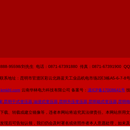
8-95598/
刘先生
电话：0871-67391880 传真：0871-67391900 QQ
联系地址：昆明市官渡区彩云北路蓝天工业品机电市场2区3栋A5-6-7-8
.kmkhl.com
云南华林电力科技有限公司 备案号：
滇ICP备17008641号
技
家
,
昆明干式变压器
,
油浸式变压器
,
昆明升压变压器
,
昆明箱式变压器
,
昆明
下载、转载或建立镜像等，违者本网站将追究其法律责任。本网站所用文
发现后可告知认领，我们仍会及时署名或依照作者本人意愿处理，如未及