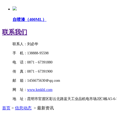
自喷漆（400ML）
联系我们
联系人：刘必华
手 机：138888-95598
电 话：0871 - 67391880
传 真：0871 - 67391900
邮 箱：1456675630＠qq.com
网 址：
www.kmkhl.com
地 址：昆明市官渡区彩云北路蓝天工业品机电市场2区3栋A5-6-7
首页
>
信息动态
> 最新资讯