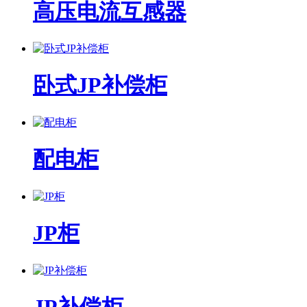
高压电流互感器
卧式JP补偿柜
配电柜
JP柜