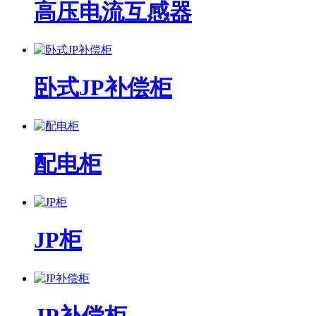
高压电流互感器
卧式JP补偿柜
配电柜
JP柜