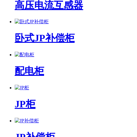
高压电流互感器
卧式JP补偿柜
配电柜
JP柜