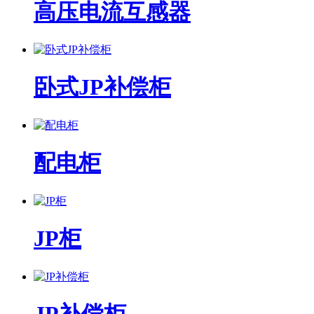
高压电流互感器
卧式JP补偿柜
配电柜
JP柜