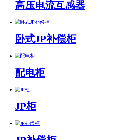
高压电流互感器
卧式JP补偿柜
配电柜
JP柜