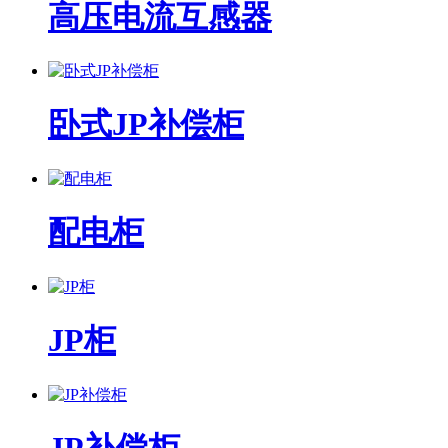
高压电流互感器
卧式JP补偿柜
配电柜
JP柜