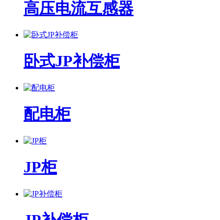
高压电流互感器
卧式JP补偿柜
配电柜
JP柜