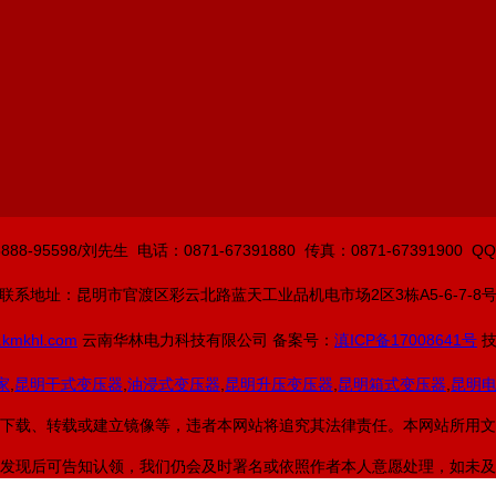
8-95598/
刘先生
电话：0871-67391880 传真：0871-67391900 QQ
联系地址：昆明市官渡区彩云北路蓝天工业品机电市场2区3栋A5-6-7-8
.kmkhl.com
云南华林电力科技有限公司 备案号：
滇ICP备17008641号
技
家
,
昆明干式变压器
,
油浸式变压器
,
昆明升压变压器
,
昆明箱式变压器
,
昆明
下载、转载或建立镜像等，违者本网站将追究其法律责任。本网站所用文
发现后可告知认领，我们仍会及时署名或依照作者本人意愿处理，如未及