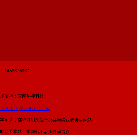
：1456675630
号
术支持：云南热搜科技
电力变压器
,
昆明变压器厂家
字图片，部分可能来源于公共网络或者素材网站，
时联系本站，本网站不承担任何责任。