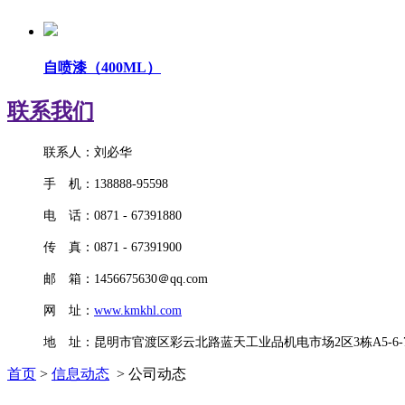
自喷漆（400ML）
联系我们
联系人：刘必华
手 机：138888-95598
电 话：0871 - 67391880
传 真：0871 - 67391900
邮 箱：1456675630＠qq.com
网 址：
www.kmkhl.com
地 址：昆明市官渡区彩云北路蓝天工业品机电市场2区3栋A5-6-7
首页
>
信息动态
> 公司动态