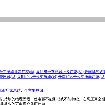
合互感器批发厂家
(58)
昆明组合互感器批发厂家
(58)
云南排气式
式变压器
(45)
昆明10kv干式变压器
(45)
云南10kv干式变压器厂家
(45
因?厂家总结几个主要原因
赖以持续的物理因素，使电弧不能形成或不能持续。在高压真空
在非常少的可电离介质而使电…