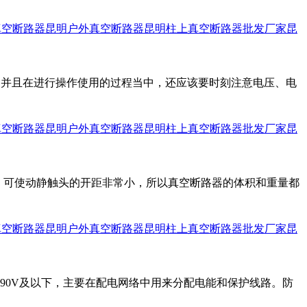
真空断路器
昆明户外真空断路器
昆明柱上真空断路器批发厂家
昆
。并且在进行操作使用的过程当中，还应该要时刻注意电压、电
真空断路器
昆明户外真空断路器
昆明柱上真空断路器批发厂家
昆
，可使动静触头的开距非常小，所以真空断路器的体积和重量都
真空断路器
昆明户外真空断路器
昆明柱上真空断路器批发厂家
昆
作电690V及以下，主要在配电网络中用来分配电能和保护线路。防