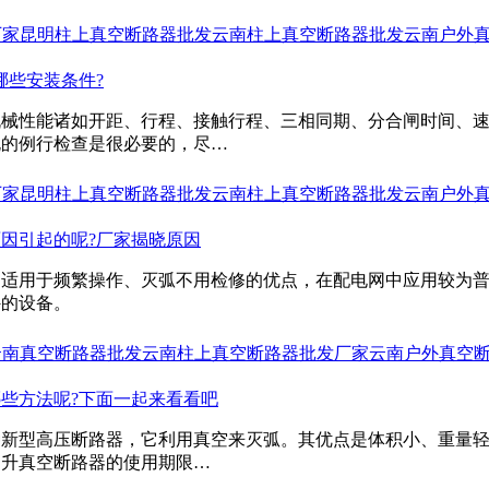
厂家
昆明柱上真空断路器批发
云南柱上真空断路器批发
云南户外
哪些安装条件?
机械性能诸如开距、行程、接触行程、三相同期、分合闸时间、
规的例行检查是很必要的，尽…
厂家
昆明柱上真空断路器批发
云南柱上真空断路器批发
云南户外
因引起的呢?厂家揭晓原因
、适用于频繁操作、灭弧不用检修的优点，在配电网中应用较为
外的设备。
云南真空断路器批发
云南柱上真空断路器批发厂家
云南户外真空
些方法呢?下面一起来看看吧
种新型高压断路器，它利用真空来灭弧。其优点是体积小、重量
提升真空断路器的使用期限…