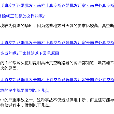
昆明真空断路器批发
云南柱上真空断路器批发厂家
云南户外真空
其除锈工艺是怎么样的呢?
环境较为特殊的场所，因为这些地方对灭弧的要求比较高。真空
昆明真空断路器批发
云南柱上真空断路器批发厂家
云南户外真空
造成的呢?厂家总结以下常见原因
致的？经常购买使用昆明高压真空断路器的客户都知道，断路器
起火的原因。
昆明真空断路器批发
云南柱上真空断路器批发厂家
云南户外真空
事故的发生就要做到以下几点
行中的严重事故之一。这种事故不仅造成供电中断，而且还可能
和检修过程中，做到以下几点。