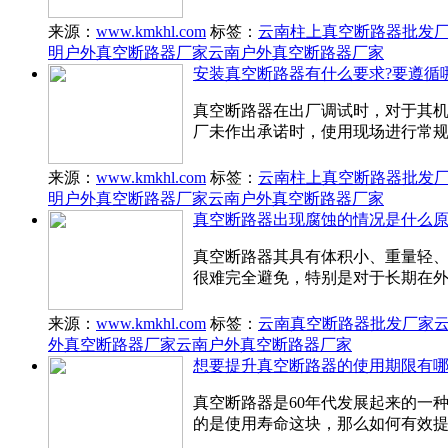
来源：
www.kmkhl.com
标签：
云南柱上真空断路器批发
明户外真空断路器厂家
云南户外真空断路器厂家
安装真空断路器有什么要求?要遵循
真空断路器在出厂调试时，对于其
厂未作出承诺时，使用现场进行常
来源：
www.kmkhl.com
标签：
云南柱上真空断路器批发
明户外真空断路器厂家
云南户外真空断路器厂家
真空断路器出现腐蚀的情况是什么原
真空断路器其具有体积小、重量轻
很难完全避免，特别是对于长期在
来源：
www.kmkhl.com
标签：
云南真空断路器批发厂家
外真空断路器厂家
云南户外真空断路器厂家
想要提升真空断路器的使用期限有哪
真空断路器是60年代发展起来的一
的是使用寿命这块，那么如何有效