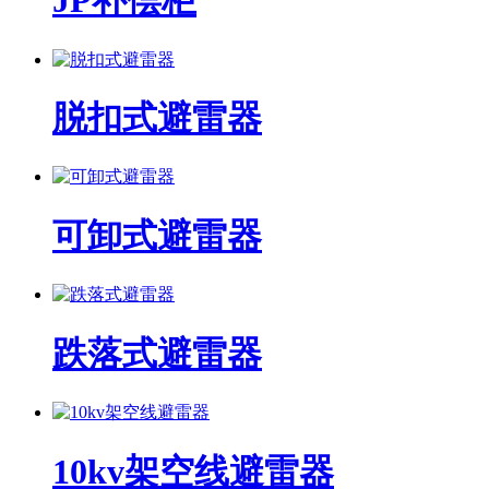
JP补偿柜
脱扣式避雷器
可卸式避雷器
跌落式避雷器
10kv架空线避雷器