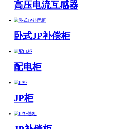
高压电流互感器
卧式JP补偿柜
配电柜
JP柜