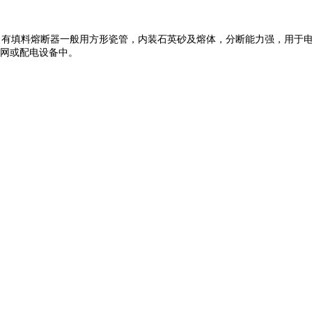
。有填料熔断器一般用方形瓷管，内装石英砂及熔体，分断能力强，用于电压
力网或配电设备中。