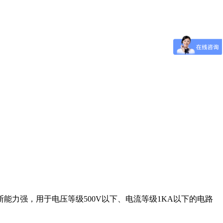
力强，用于电压等级500V以下、电流等级1KA以下的电路