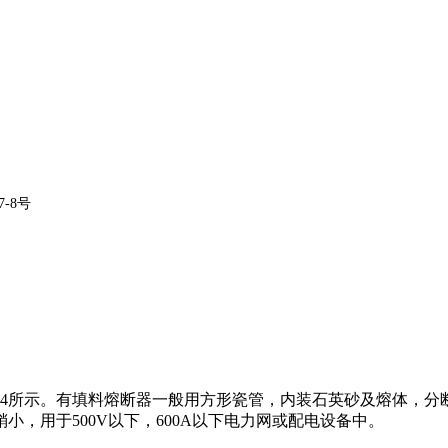
-8号
4所示。有填料熔断器一般用方形瓷管，内装石英砂及熔体，分断能
，用于500V以下，600A以下电力网或配电设备中。​