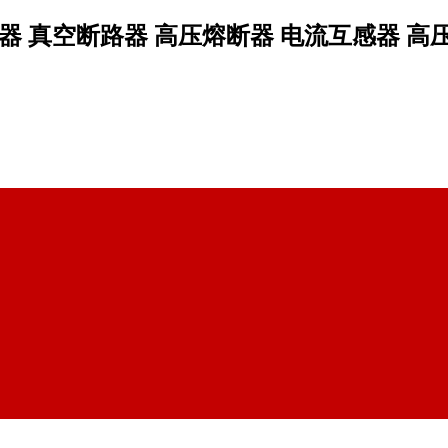
 真空断路器 高压熔断器 电流互感器 高