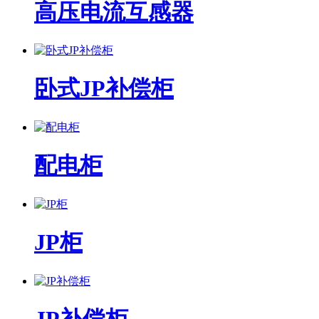
高压电流互感器
卧式JP补偿柜
配电柜
JP柜